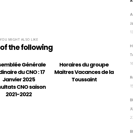
A
A
J
1
YOU MIGHT ALSO LIKE
H
of the following
ACTIVITÉS
T
1
semblée Générale
Horaires du groupe
Ecole de Natation Française – ENF
dinaire du CNO : 17
Maitres Vacances de la
R
Janvier 2025
Toussaint
Les groupes de compétition
1
ultats CNO saison
2021-2022
Natation Ado Collège et Lycée
B
J
Natation Adultes Maitres (+ de 18 a
2
Water-Polo
B