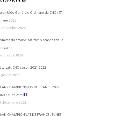
CTUS RÉCENTES
ssemblée Générale Ordinaire du CNO : 17
anvier 2025
3 décembre 2024
oraires du groupe Maitres Vacances de la
CERCLE DES NAGEURS DE L’OUEST
oussaint
6 octobre 2024
Le Dôme
ésultats CNO saison 2021-2022
Piscine du Dôme St-Germain-en-Laye
5 janvier 2023
Avenue des Loges
ILAN CHAMPIONNATS DE FRANCE 2022
78100 SAINT GERMAIN-EN-LAYE
UNIORS en 25m
ns)
3 décembre 2022
ILAN CHAMPIONNAT DE FRANCE JEUNES