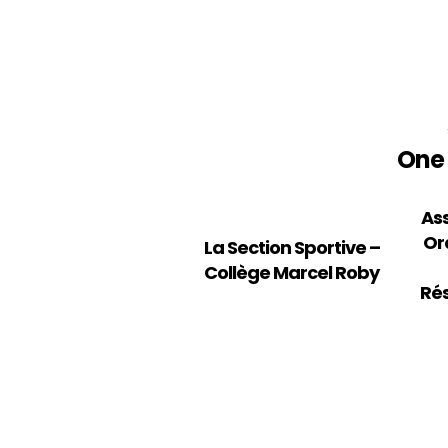
One 
SUIVEZ-NOUS SUR LES RÉSEAUX
As
Or
La Section Sportive –
Collège Marcel Roby
Rés