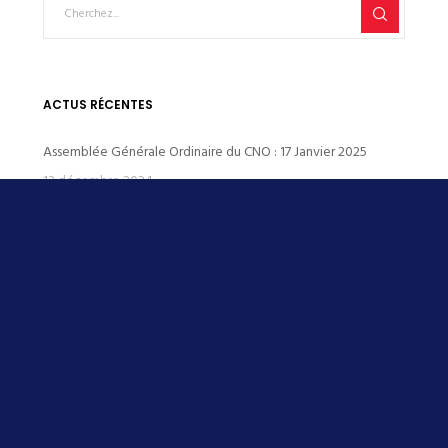
ACTUS RÉCENTES
Assemblée Générale Ordinaire du CNO : 17 Janvier 2025
13 décembre 2024
Horaires du groupe Maitres Vacances de la Toussaint
16 octobre 2024
Résultats CNO saison 2021-2022
15 janvier 2023
BILAN CHAMPIONNATS DE FRANCE 2022 JUNIORS en 25m
23 décembre 2022