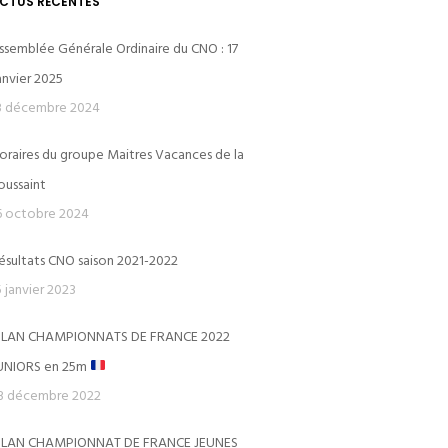
CTUS RÉCENTES
ssemblée Générale Ordinaire du CNO : 17
anvier 2025
3 décembre 2024
oraires du groupe Maitres Vacances de la
CERCLE DES NAGEURS DE L’OUEST
oussaint
6 octobre 2024
Le Dôme
ésultats CNO saison 2021-2022
Piscine du Dôme St-Germain-en-Laye
5 janvier 2023
Avenue des Loges
ILAN CHAMPIONNATS DE FRANCE 2022
78100 SAINT GERMAIN-EN-LAYE
UNIORS en 25m
ns)
3 décembre 2022
ILAN CHAMPIONNAT DE FRANCE JEUNES