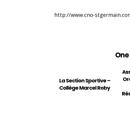
http://www.cno-stgermain.com
SUIVEZ-NOUS SUR LES RÉSEAUX
One 
As
Or
La Section Sportive –
Collège Marcel Roby
Rés