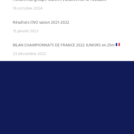
16 octobre 2024
Résultats CNO saison 2021-2022
15 janvier 2023
BILAN CHAMPIONNATS DE FRANCE 2022 JUNIORS en 25m
23 décembre 2022
BILAN CHAMPIONNAT DE FRANCE JEUNES 2022
19 juillet 2022
AVANT