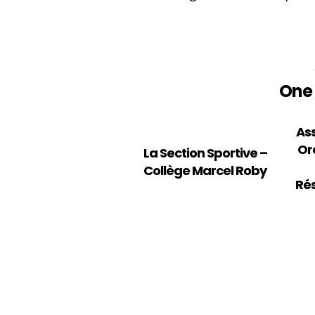
One 
SUIVEZ-NOUS SUR LES RÉSEAUX
As
Or
La Section Sportive –
Collège Marcel Roby
Rés