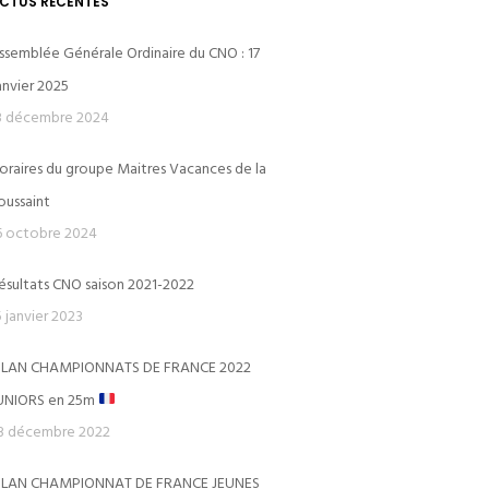
CTUS RÉCENTES
ssemblée Générale Ordinaire du CNO : 17
anvier 2025
3 décembre 2024
oraires du groupe Maitres Vacances de la
CERCLE DES NAGEURS DE L’OUEST
oussaint
6 octobre 2024
Le Dôme
ésultats CNO saison 2021-2022
Piscine du Dôme St-Germain-en-Laye
5 janvier 2023
Avenue des Loges
ILAN CHAMPIONNATS DE FRANCE 2022
78100 SAINT GERMAIN-EN-LAYE
UNIORS en 25m
ns)
3 décembre 2022
ILAN CHAMPIONNAT DE FRANCE JEUNES