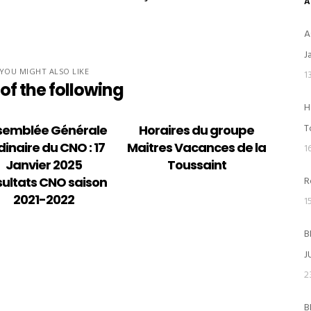
A
A
J
YOU MIGHT ALSO LIKE
1
of the following
H
ACTIVITÉS
T
semblée Générale
Horaires du groupe
dinaire du CNO : 17
Maitres Vacances de la
1
Ecole de Natation Française – ENF
Janvier 2025
Toussaint
R
ultats CNO saison
Les groupes de compétition
2021-2022
1
Natation Ado Collège et Lycée
B
J
Natation Adultes Maitres (+ de 18 a
2
Water-Polo
B