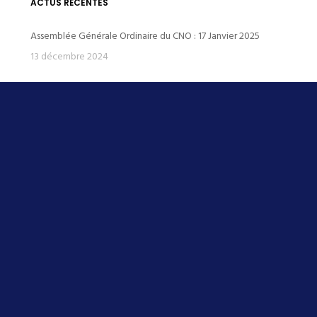
ACTUS RÉCENTES
Assemblée Générale Ordinaire du CNO : 17 Janvier 2025
13 décembre 2024
Horaires du groupe Maitres Vacances de la Toussaint
16 octobre 2024
Résultats CNO saison 2021-2022
15 janvier 2023
BILAN CHAMPIONNATS DE FRANCE 2022 JUNIORS en 25m
23 décembre 2022
BILAN CHAMPIONNAT DE FRANCE JEUNES 2022
19 juillet 2022