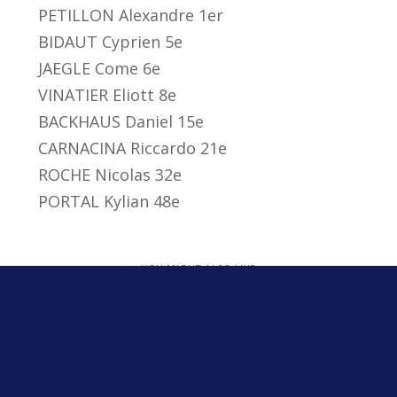
PETILLON Alexandre 1er
BIDAUT Cyprien 5e
JAEGLE Come 6e
VINATIER Eliott 8e
BACKHAUS Daniel 15e
CARNACINA Riccardo 21e
ROCHE Nicolas 32e
PORTAL Kylian 48e
YOU MIGHT ALSO LIKE
One of the following
La Section Sportive – Collège Marcel Roby