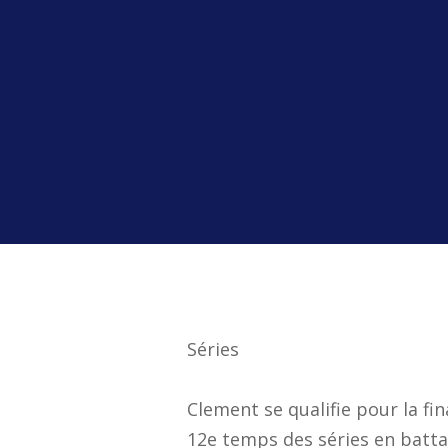
Séries
Clement se qualifie pour la fi
12e temps des séries en batta