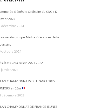
CTUS RÉCENTES
ssemblée Générale Ordinaire du CNO : 17
anvier 2025
3 décembre 2024
oraires du groupe Maitres Vacances de la
CERCLE DES NAGEURS DE L’OUEST
oussaint
6 octobre 2024
Le Dôme
ésultats CNO saison 2021-2022
Piscine du Dôme St-Germain-en-Laye
5 janvier 2023
Avenue des Loges
ILAN CHAMPIONNATS DE FRANCE 2022
78100 SAINT GERMAIN-EN-LAYE
UNIORS en 25m
ns)
3 décembre 2022
ILAN CHAMPIONNAT DE FRANCE JEUNES