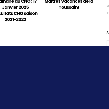
dinaire du CNO : 17
Maitres Vacances de la
2
Janvier 2025
Toussaint
1
ultats CNO saison
2021-2022
A
© CNO, permettre à chacun de pratiquer la natation à son niveau.
Chps de France 16ans et plus – 1e journée