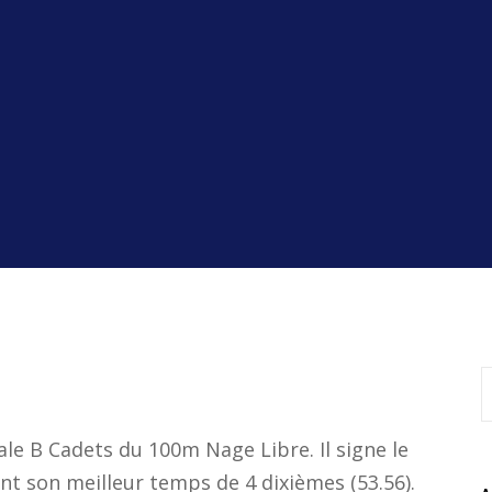
nale B Cadets du 100m Nage Libre. Il signe le
nt son meilleur temps de 4 dixièmes (53.56).