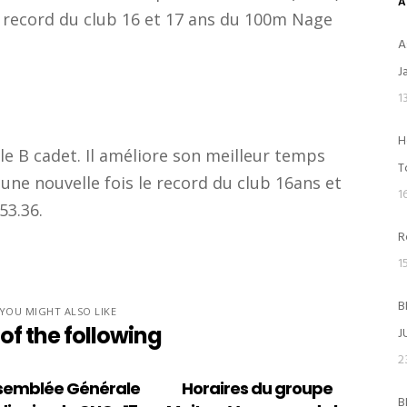
A
e record du club 16 et 17 ans du 100m Nage
A
J
1
H
ale B cadet. Il améliore son meilleur temps
ACTIVITÉS
T
 une nouvelle fois le record du club 16ans et
1
Ecole de Natation Française – ENF
53.36.
R
Les groupes de compétition
1
Natation Ado Collège et Lycée
B
YOU MIGHT ALSO LIKE
of the following
J
Natation Adultes Maitres (+ de 18 a
2
Water-Polo
semblée Générale
Horaires du groupe
B