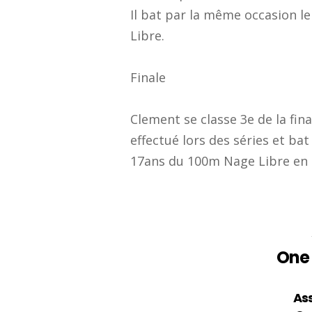
Il bat par la même occasion l
Libre.
Finale
Clement se classe 3e de la fin
SUIVEZ-NOUS SUR LES RÉSEAUX
effectué lors des séries et bat
17ans du 100m Nage Libre en 
One 
As