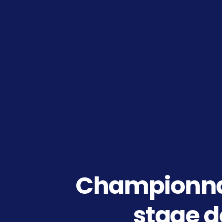
Championnat
stage d