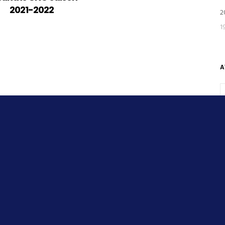
2021-2022
2
1
A
© CNO, permettre à chacun de pratiquer la natation à son niveau.
Open de France de Natation – Guillaume Judes sélectionné avec l’équipe de France Militaire