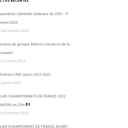
CTUS RÉCENTES
ssemblée Générale Ordinaire du CNO : 17
anvier 2025
3 décembre 2024
oraires du groupe Maitres Vacances de la
CERCLE DES NAGEURS DE L’OUEST
oussaint
6 octobre 2024
Le Dôme
ésultats CNO saison 2021-2022
Piscine du Dôme St-Germain-en-Laye
5 janvier 2023
Avenue des Loges
ILAN CHAMPIONNATS DE FRANCE 2022
78100 SAINT GERMAIN-EN-LAYE
UNIORS en 25m
ns)
3 décembre 2022
ILAN CHAMPIONNAT DE FRANCE JEUNES