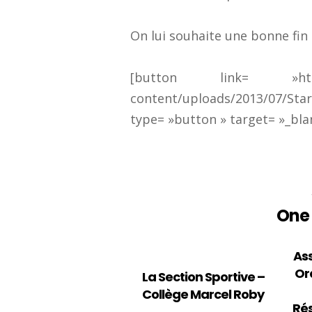
On lui souhaite une bonne fin
[button link= »http://
content/uploads/2013/07
type= »button » target= »_blan
SUIVEZ-NOUS SUR LES RÉSEAUX
One 
As
Or
La Section Sportive –
Collège Marcel Roby
Rés