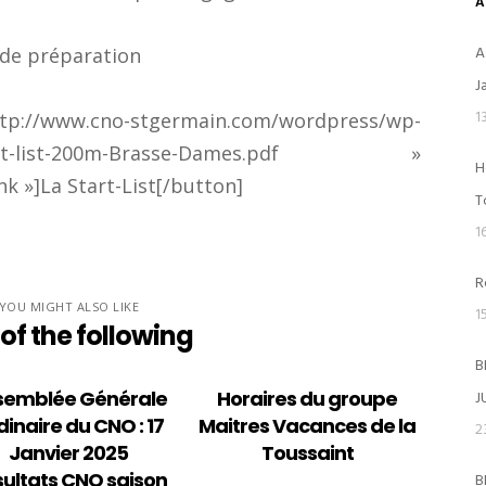
A
A
 de préparation
J
1
www.cno-stgermain.com/wordpress/wp-
/Start-list-200m-Brasse-Dames.pdf »
H
k »]La Start-List[/button]
ACTIVITÉS
T
1
Ecole de Natation Française – ENF
R
Les groupes de compétition
YOU MIGHT ALSO LIKE
1
of the following
Natation Ado Collège et Lycée
B
J
semblée Générale
Horaires du groupe
Natation Adultes Maitres (+ de 18 a
dinaire du CNO : 17
Maitres Vacances de la
2
Janvier 2025
Toussaint
Water-Polo
ultats CNO saison
B