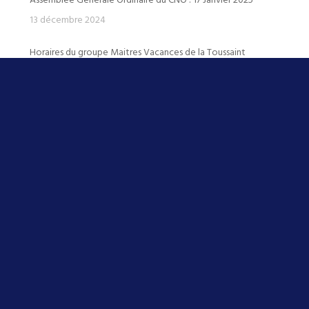
13 décembre 2024
Horaires du groupe Maitres Vacances de la Toussaint
16 octobre 2024
Résultats CNO saison 2021-2022
15 janvier 2023
BILAN CHAMPIONNATS DE FRANCE 2022 JUNIORS en 25m
23 décembre 2022
BILAN CHAMPIONNAT DE FRANCE JEUNES 2022
19 juillet 2022
AVANT