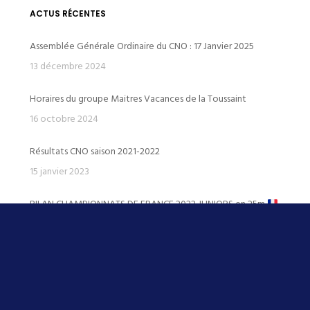
ACTUS RÉCENTES
Assemblée Générale Ordinaire du CNO : 17 Janvier 2025
13 décembre 2024
Horaires du groupe Maitres Vacances de la Toussaint
16 octobre 2024
Résultats CNO saison 2021-2022
15 janvier 2023
BILAN CHAMPIONNATS DE FRANCE 2022 JUNIORS en 25m
23 décembre 2022
BILAN CHAMPIONNAT DE FRANCE JEUNES 2022
19 juillet 2022